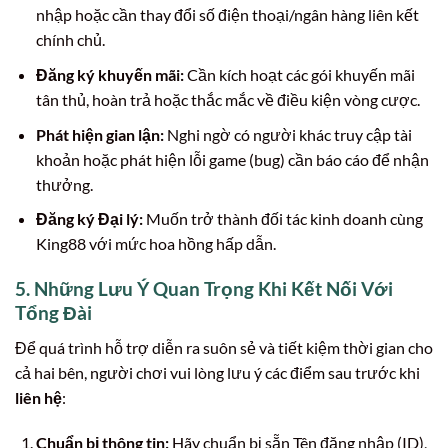
nhập hoặc cần thay đổi số điện thoại/ngân hàng liên kết
chính chủ.
Đăng ký khuyến mãi:
Cần kích hoạt các gói khuyến mãi
tân thủ, hoàn trả hoặc thắc mắc về điều kiện vòng cược.
Phát hiện gian lận:
Nghi ngờ có người khác truy cập tài
khoản hoặc phát hiện lỗi game (bug) cần báo cáo để nhận
thưởng.
Đăng ký Đại lý:
Muốn trở thành đối tác kinh doanh cùng
King88 với mức hoa hồng hấp dẫn.
5. Những Lưu Ý Quan Trọng Khi Kết Nối Với
Tổng Đài
Để quá trình hỗ trợ diễn ra suôn sẻ và tiết kiệm thời gian cho
cả hai bên, người chơi vui lòng lưu ý các điểm sau trước khi
liên hệ
:
Chuẩn bị thông tin:
Hãy chuẩn bị sẵn Tên đăng nhập (ID),