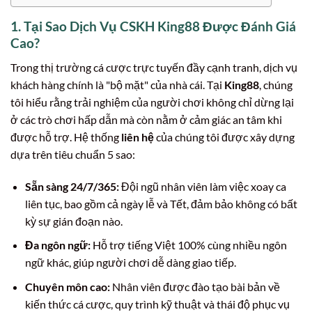
1. Tại Sao Dịch Vụ CSKH King88 Được Đánh Giá
Cao?
Trong thị trường cá cược trực tuyến đầy cạnh tranh, dịch vụ
khách hàng chính là "bộ mặt" của nhà cái. Tại
King88
, chúng
tôi hiểu rằng trải nghiệm của người chơi không chỉ dừng lại
ở các trò chơi hấp dẫn mà còn nằm ở cảm giác an tâm khi
được hỗ trợ. Hệ thống
liên hệ
của chúng tôi được xây dựng
dựa trên tiêu chuẩn 5 sao:
Sẵn sàng 24/7/365:
Đội ngũ nhân viên làm việc xoay ca
liên tục, bao gồm cả ngày lễ và Tết, đảm bảo không có bất
kỳ sự gián đoạn nào.
Đa ngôn ngữ:
Hỗ trợ tiếng Việt 100% cùng nhiều ngôn
ngữ khác, giúp người chơi dễ dàng giao tiếp.
Chuyên môn cao:
Nhân viên được đào tạo bài bản về
kiến thức cá cược, quy trình kỹ thuật và thái độ phục vụ