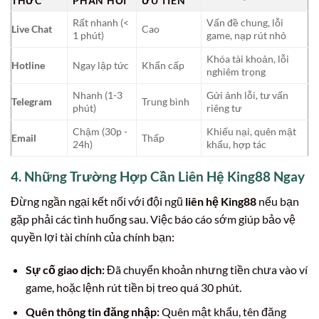
THỨC
PHẢN HỒI
ƯU TIÊN
Rất nhanh (<
Vấn đề chung, lỗi
Live Chat
Cao
1 phút)
game, nạp rút nhỏ
Khóa tài khoản, lỗi
Hotline
Ngay lập tức
Khẩn cấp
nghiêm trọng
Nhanh (1-3
Gửi ảnh lỗi, tư vấn
Telegram
Trung bình
phút)
riêng tư
Chậm (30p -
Khiếu nại, quên mật
Email
Thấp
24h)
khẩu, hợp tác
4. Những Trường Hợp Cần Liên Hệ King88 Ngay
Đừng ngần ngại kết nối với đội ngũ
liên hệ King88
nếu bạn
gặp phải các tình huống sau. Việc báo cáo sớm giúp bảo vệ
quyền lợi tài chính của chính bạn:
Sự cố giao dịch:
Đã chuyển khoản nhưng tiền chưa vào ví
game, hoặc lệnh rút tiền bị treo quá 30 phút.
Quên thông tin đăng nhập:
Quên mật khẩu, tên đăng