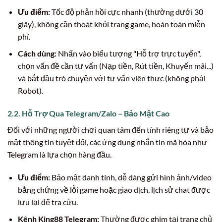
Ưu điểm:
Tốc độ phản hồi cực nhanh (thường dưới 30
giây), không cần thoát khỏi trang game, hoàn toàn miễn
phí.
Cách dùng:
Nhấn vào biểu tượng "Hỗ trợ trực tuyến",
chọn vấn đề cần tư vấn (Nạp tiền, Rút tiền, Khuyến mãi...)
và bắt đầu trò chuyện với tư vấn viên thực (không phải
Robot).
2.2. Hỗ Trợ Qua Telegram/Zalo – Bảo Mật Cao
Đối với những người chơi quan tâm đến tính riêng tư và bảo
mật thông tin tuyệt đối, các ứng dụng nhắn tin mã hóa như
Telegram là lựa chọn hàng đầu.
Ưu điểm:
Bảo mật danh tính, dễ dàng gửi hình ảnh/video
bằng chứng về lỗi game hoặc giao dịch, lịch sử chat được
lưu lại để tra cứu.
Kênh King88 Telegram:
Thường được ghim tại trang chủ