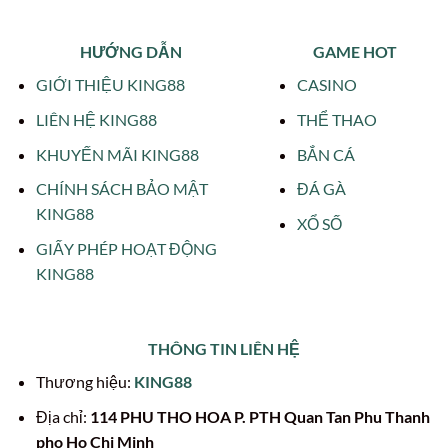
HƯỚNG DẪN
GAME HOT
GIỚI THIỆU KING88
CASINO
LIÊN HỆ KING88
THỂ THAO
KHUYẾN MÃI KING88
BẮN CÁ
CHÍNH SÁCH BẢO MẬT
ĐÁ GÀ
KING88
XỔ SỐ
GIẤY PHÉP HOẠT ĐỘNG
KING88
THÔNG TIN LIÊN HỆ
Thương hiệu:
KING88
Địa chỉ:
114 PHU THO HOA P. PTH Quan Tan Phu Thanh
pho Ho Chi Minh