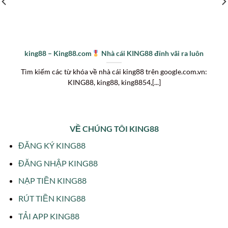
king88 – King88.com
Nhà cái KING88 đỉnh vãi ra luôn
Tìm kiếm các từ khóa về nhà cái king88 trên google.com.vn:
KING88, king88, king8854,[...]
VỀ CHÚNG TÔI KING88
ĐĂNG KÝ KING88
ĐĂNG NHẬP KING88
NẠP TIỀN KING88
RÚT TIỀN KING88
TẢI APP KING88