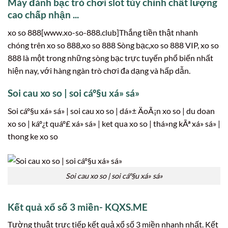
Máy đánh bạc trò chơi slot tùy chỉnh chất lượng
cao chấp nhận ...
xo so 888[www.xo-so-888.club]Thắng tiền thật nhanh
chóng trên xo so 888,xo so 888 Sòng bạc,xo so 888 VIP, xo so
888 là một trong những sòng bạc trực tuyến phổ biến nhất
hiện nay, với hàng ngàn trò chơi đa dạng và hấp dẫn.
Soi cau xo so | soi cáº§u xá» sá»
Soi cáº§u xá» sá» | soi cau xo so | dá»± ÄoÃ¡n xo so | du doan
xo so | káº¿t quáº£ xá» sá» | ket qua xo so | thá»ng kÃª xá» sá» |
thong ke xo so
Soi cau xo so | soi cáº§u xá» sá»
Kết quả xổ số 3 miền- KQXS.ME
Tường thuật trực tiếp kết quả xổ số 3 miền nhanh nhất. Kết