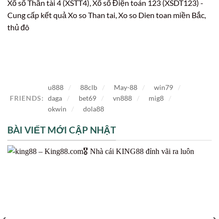
Xổ số Thần tài 4 (XSTT4), Xổ số Điện toán 123 (XSDT123) -
Cung cấp kết quả Xo so Than tai, Xo so Dien toan miền Bắc,
thủ đô
u888
88clb
May-88
win79
FRIENDS:
daga
bet69
vn888
mig8
okwin
dola88
BÀI VIẾT MỚI CẬP NHẬT