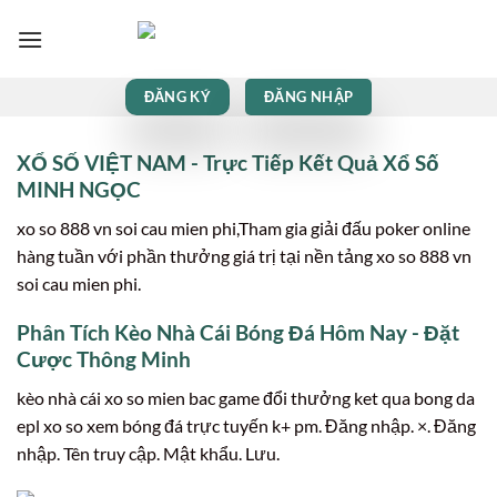
Bỏ
qua
nội
dung
ĐĂNG KÝ
ĐĂNG NHẬP
XỔ SỐ VIỆT NAM - Trực Tiếp Kết Quả Xổ Số
MINH NGỌC
xo so 888 vn soi cau mien phi,Tham gia giải đấu poker online
hàng tuần với phần thưởng giá trị tại nền tảng xo so 888 vn
soi cau mien phi.
Phân Tích Kèo Nhà Cái Bóng Đá Hôm Nay - Đặt
Cược Thông Minh
kèo nhà cái xo so mien bac game đổi thưởng ket qua bong da
epl xo so xem bóng đá trực tuyến k+ pm. Đăng nhập. ×. Đăng
nhập. Tên truy cập. Mật khẩu. Lưu.